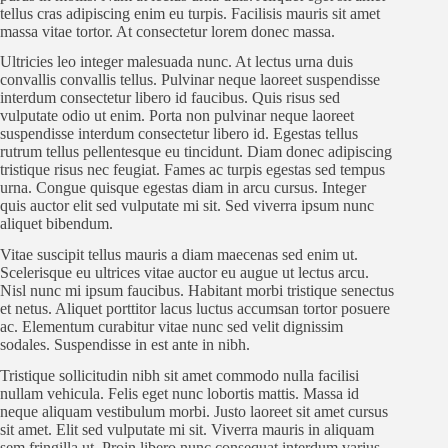
tellus cras adipiscing enim eu turpis. Facilisis mauris sit amet
massa vitae tortor. At consectetur lorem donec massa.
Ultricies leo integer malesuada nunc. At lectus urna duis
convallis convallis tellus. Pulvinar neque laoreet suspendisse
interdum consectetur libero id faucibus. Quis risus sed
vulputate odio ut enim. Porta non pulvinar neque laoreet
suspendisse interdum consectetur libero id. Egestas tellus
rutrum tellus pellentesque eu tincidunt. Diam donec adipiscing
tristique risus nec feugiat. Fames ac turpis egestas sed tempus
urna. Congue quisque egestas diam in arcu cursus. Integer
quis auctor elit sed vulputate mi sit. Sed viverra ipsum nunc
aliquet bibendum.
Vitae suscipit tellus mauris a diam maecenas sed enim ut.
Scelerisque eu ultrices vitae auctor eu augue ut lectus arcu.
Nisl nunc mi ipsum faucibus. Habitant morbi tristique senectus
et netus. Aliquet porttitor lacus luctus accumsan tortor posuere
ac. Elementum curabitur vitae nunc sed velit dignissim
sodales. Suspendisse in est ante in nibh.
Tristique sollicitudin nibh sit amet commodo nulla facilisi
nullam vehicula. Felis eget nunc lobortis mattis. Massa id
neque aliquam vestibulum morbi. Justo laoreet sit amet cursus
sit amet. Elit sed vulputate mi sit. Viverra mauris in aliquam
sem fringilla ut. Proin libero nunc consequat interdum varius