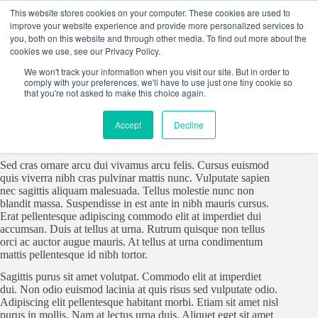
Skip
This website stores cookies on your computer. These cookies are used to
to
improve your website experience and provide more personalized services to
content
you, both on this website and through other media. To find out more about the
cookies we use, see our Privacy Policy.
We won't track your information when you visit our site. But in order to
comply with your preferences, we'll have to use just one tiny cookie so
Lorem ipsum dolor sit amet, consectetur adipiscing elit, sed do
that you're not asked to make this choice again.
eiusmod tempor incididunt ut labore et dolore magna aliqua.
Scelerisque purus semper eget duis. Quis blandit turpis cursus
Accept
Decline
in hac habitasse platea. Pellentesque eu tincidunt tortor
aliquam nulla facilisi.
Sed cras ornare arcu dui vivamus arcu felis. Cursus euismod
quis viverra nibh cras pulvinar mattis nunc. Vulputate sapien
nec sagittis aliquam malesuada. Tellus molestie nunc non
blandit massa. Suspendisse in est ante in nibh mauris cursus.
Erat pellentesque adipiscing commodo elit at imperdiet dui
accumsan. Duis at tellus at urna. Rutrum quisque non tellus
orci ac auctor augue mauris. At tellus at urna condimentum
mattis pellentesque id nibh tortor.
Sagittis purus sit amet volutpat. Commodo elit at imperdiet
dui. Non odio euismod lacinia at quis risus sed vulputate odio.
Adipiscing elit pellentesque habitant morbi. Etiam sit amet nisl
purus in mollis. Nam at lectus urna duis. Aliquet eget sit amet