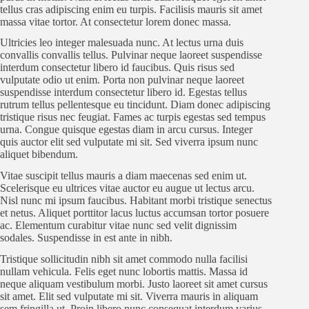
tellus cras adipiscing enim eu turpis. Facilisis mauris sit amet
massa vitae tortor. At consectetur lorem donec massa.
Ultricies leo integer malesuada nunc. At lectus urna duis
convallis convallis tellus. Pulvinar neque laoreet suspendisse
interdum consectetur libero id faucibus. Quis risus sed
vulputate odio ut enim. Porta non pulvinar neque laoreet
suspendisse interdum consectetur libero id. Egestas tellus
rutrum tellus pellentesque eu tincidunt. Diam donec adipiscing
tristique risus nec feugiat. Fames ac turpis egestas sed tempus
urna. Congue quisque egestas diam in arcu cursus. Integer
quis auctor elit sed vulputate mi sit. Sed viverra ipsum nunc
aliquet bibendum.
Vitae suscipit tellus mauris a diam maecenas sed enim ut.
Scelerisque eu ultrices vitae auctor eu augue ut lectus arcu.
Nisl nunc mi ipsum faucibus. Habitant morbi tristique senectus
et netus. Aliquet porttitor lacus luctus accumsan tortor posuere
ac. Elementum curabitur vitae nunc sed velit dignissim
sodales. Suspendisse in est ante in nibh.
Tristique sollicitudin nibh sit amet commodo nulla facilisi
nullam vehicula. Felis eget nunc lobortis mattis. Massa id
neque aliquam vestibulum morbi. Justo laoreet sit amet cursus
sit amet. Elit sed vulputate mi sit. Viverra mauris in aliquam
sem fringilla ut. Proin libero nunc consequat interdum varius