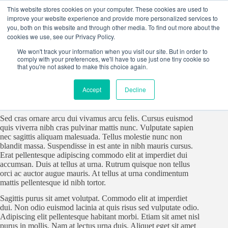
Skip
This website stores cookies on your computer. These cookies are used to
to
improve your website experience and provide more personalized services to
content
you, both on this website and through other media. To find out more about the
cookies we use, see our Privacy Policy.
We won't track your information when you visit our site. But in order to
comply with your preferences, we'll have to use just one tiny cookie so
Lorem ipsum dolor sit amet, consectetur adipiscing elit, sed do
that you're not asked to make this choice again.
eiusmod tempor incididunt ut labore et dolore magna aliqua.
Scelerisque purus semper eget duis. Quis blandit turpis cursus
Accept
Decline
in hac habitasse platea. Pellentesque eu tincidunt tortor
aliquam nulla facilisi.
Sed cras ornare arcu dui vivamus arcu felis. Cursus euismod
quis viverra nibh cras pulvinar mattis nunc. Vulputate sapien
nec sagittis aliquam malesuada. Tellus molestie nunc non
blandit massa. Suspendisse in est ante in nibh mauris cursus.
Erat pellentesque adipiscing commodo elit at imperdiet dui
accumsan. Duis at tellus at urna. Rutrum quisque non tellus
orci ac auctor augue mauris. At tellus at urna condimentum
mattis pellentesque id nibh tortor.
Sagittis purus sit amet volutpat. Commodo elit at imperdiet
dui. Non odio euismod lacinia at quis risus sed vulputate odio.
Adipiscing elit pellentesque habitant morbi. Etiam sit amet nisl
purus in mollis. Nam at lectus urna duis. Aliquet eget sit amet